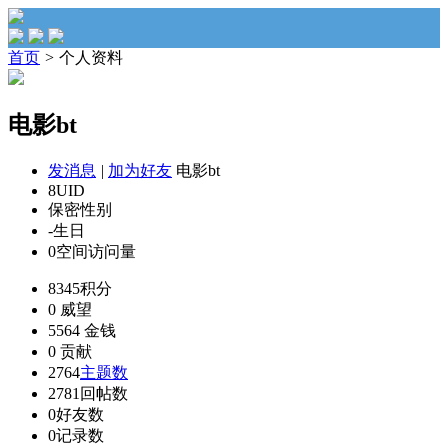
首页
>
个人资料
电影bt
发消息
|
加为好友
电影bt
8
UID
保密
性别
-
生日
0
空间访问量
8345
积分
0
威望
5564
金钱
0
贡献
2764
主题数
2781
回帖数
0
好友数
0
记录数