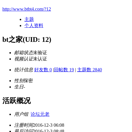
http://www.btbt4.com/?12
主题
个人资料
bt之家
(UID: 12)
邮箱状态
未验证
视频认证
未认证
统计信息
好友数 0
|
回帖数 19
|
主题数 2840
性别
保密
生日
-
活跃概况
用户组
论坛元老
注册时间
2016-12-3 06:08
最后访问
2016-12-3 08:48