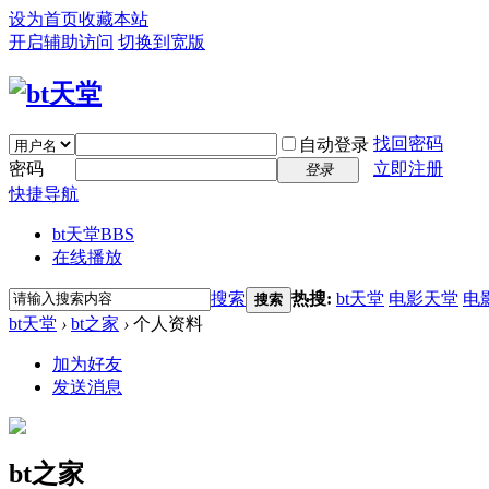
设为首页
收藏本站
开启辅助访问
切换到宽版
找回密码
自动登录
密码
立即注册
登录
快捷导航
bt天堂
BBS
在线播放
搜索
热搜:
bt天堂
电影天堂
电
搜索
bt天堂
›
bt之家
›
个人资料
加为好友
发送消息
bt之家