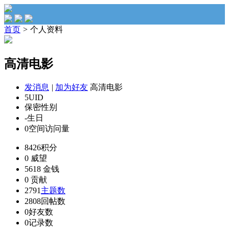
首页
>
个人资料
高清电影
发消息
|
加为好友
高清电影
5
UID
保密
性别
-
生日
0
空间访问量
8426
积分
0
威望
5618
金钱
0
贡献
2791
主题数
2808
回帖数
0
好友数
0
记录数