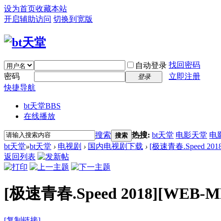
设为首页
收藏本站
开启辅助访问
切换到宽版
找回密码
自动登录
密码
立即注册
登录
快捷导航
bt天堂
BBS
在线播放
搜索
热搜:
bt天堂
电影天堂
电
搜索
bt天堂
»
bt天堂
›
电视剧
›
国内电视剧下载
›
[极速青春.Speed 2018
返回列表
[极速青春.Speed 2018][WEB-
[复制链接]