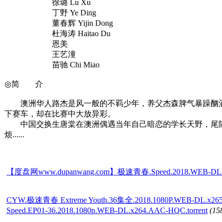
徐璐 Lu Xu
丁野 Ye Ding
董春辉 Yijin Dong
杜海涛 Haitao Du
恩美
王艺潼
苗驰 Chi Miao
◎简 介
澳洲华人路杰是风一般的不羁少年，养父杰森脾气暴躁酗酒
下赛车，却在比赛中大放异彩。
中国交换生唐棠在澳洲偶遇当年自己暗恋的学长天野，尾随
烦......
【度盘网www.dupanwang.com】极速青春.Speed.2018.WEB-DL.4K
CYW.极速青春 Extreme Youth.36集全.2018.1080P.WEB-DL.x26
Speed.EP01-36.2018.1080p.WEB-DL.x264.AAC-HQC.torrent
(1