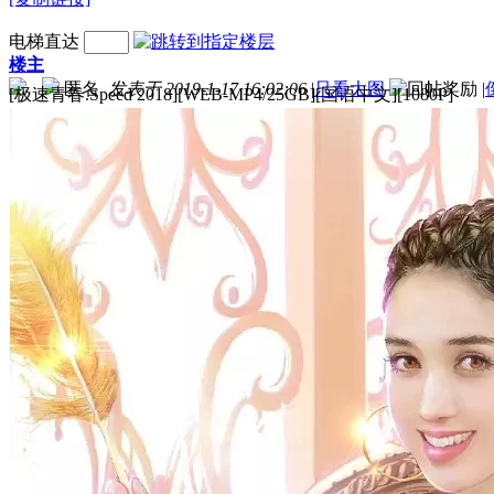
电梯直达
楼主
匿名
发表于 2019-1-17 16:02:06
|
只看大图
|
[极速青春.Speed 2018][WEB-MP4/25GB][国语中文][1080P]