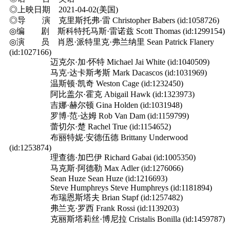
◎上映日期 2021-04-02(美国)
◎导 演 克里斯托弗·雷 Christopher Babers (id:1058726)
◎编 剧 斯科特托马斯·雷诺兹 Scott Thomas (id:1299154)
◎演 员 肖恩·派特里克·弗兰纳里 Sean Patrick Flanery
(id:1027166)
迈克尔·加·怀特 Michael Jai White (id:1040509)
马克·达卡斯考斯 Mark Dacascos (id:1031969)
温斯顿·凯奇 Weston Cage (id:1232450)
阿比盖尔·霍克 Abigail Hawk (id:1323973)
吉娜·赫尔顿 Gina Holden (id:1031948)
罗博·范·达姆 Rob Van Dam (id:1159799)
蕾切尔·楚 Rachel True (id:1154652)
布丽特妮·安德伍德 Brittany Underwood
(id:1253874)
理查德·加巴伊 Richard Gabai (id:1005350)
马克斯·阿德勒 Max Adler (id:1276066)
Sean Huze Sean Huze (id:1216693)
Steve Humphreys Steve Humphreys (id:1181894)
布瑞恩斯塔夫 Brian Stapf (id:1257482)
弗兰克·罗西 Frank Rossi (id:1139203)
克丽斯塔莉丝·博尼拉 Cristalis Bonilla (id:1459787)