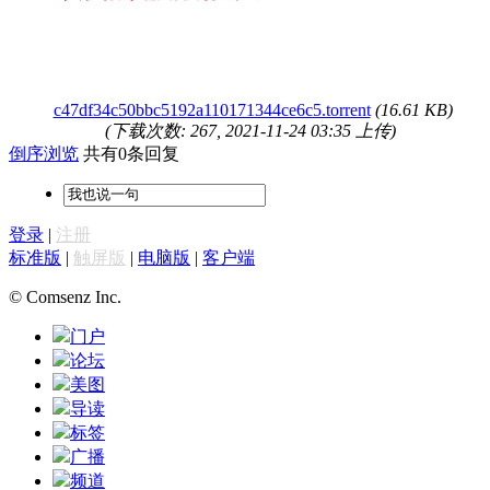
c47df34c50bbc5192a110171344ce6c5.torrent
(16.61 KB)
(下载次数: 267, 2021-11-24 03:35 上传)
倒序浏览
共有0条回复
登录
|
注册
标准版
|
触屏版
|
电脑版
|
客户端
© Comsenz Inc.
门户
论坛
美图
导读
标签
广播
频道