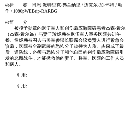
◎标 签 肖恩·派特里克·弗兰纳里 / 迈克尔·加·怀特 / 动
作 / 1080pWEBrip-RARBG
◎简 介
被授予勋章的退伍军人和创伤后应激障碍患者杰森·希尔
（杰森·希尔饰）与妻子珍妮弗在退伍军人事务医院共进午
餐。詹妮弗被召去与美军参谋长联席会议负责人进行紧急会
诊后，医院被全副武装的恐怖分子劫持为人质。杰森成了最
后一道防线，必须与恐怖分子和他自己的创伤后应激障碍引
发的恶魔战斗，才能拯救他的妻子、将军、医院的工作人员
和病人。
引用:
引用: