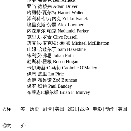
本·阿弗莱克 Ben Affleck
亚当·德赖弗 Adam Driver
哈丽特·瓦尔特 Harriet Walter
泽利科·伊万内克 Zeljko Ivanek
埃里克斯·劳瑟 Alex Lawther
内森奈尔·帕克 Nathaniel Parker
克里夫·罗素 Clive Russell
迈克尔·麦克埃尔哈顿 Michael McElhatton
山姆·哈兹尔丁 Sam Hazeldine
朱利安·弗思 Julian Firth
勃斯科·霍根 Bosco Hogan
卡伊姆赫·O'马莉 Caoimhe O'Malley
伊恩·皮里 Ian Pirie
柔伊·布鲁诺 Zoé Bruneau
保罗·班迪 Paul Bandey
布莱恩F.穆尔维 Brian F. Mulvey
◎标 签 历史 | 剧情 | 美国 | 2021 | 战争 | 电影 | 动作 | 英国
◎简 介