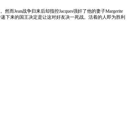
而Jean战争归来后却指控Jacques强奸了他的妻子Margerite
on的决定。而传递下来的国王决定是让这对好友决一死战。活着的人即为胜利