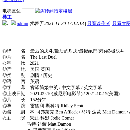
电梯直达
楼主
admin
发表于 2021-11-30 17:12:13
|
只看该作者
|
只看大
-->
◎译 名 最后的决斗/最后的对决/最後絕鬥(港)/终极决斗
◎片 名 The Last Duel
◎年 代 2021
◎产 地 美国,英国
◎类 别 剧情 / 历史
◎语 言 英语
◎字 幕 官译简繁中英 / 中文字幕 / 英文字幕
◎上映日期 2021-09-10(威尼斯电影节) / 2021-10-15(美国)
◎片 长 152分钟
◎导 演 雷德利·斯科特 Ridley Scott
◎编 剧 本·阿弗莱克 Ben Affleck / 马特·达蒙 Matt Damon / 妮可·
◎主 演 朱迪·科默 Jodie Comer
马特·达蒙 Matt Damon