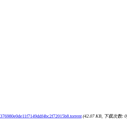
376980e0de11f7149ddf4bc2f72015b8.torrent
(42.07 KB, 下载次数: 0