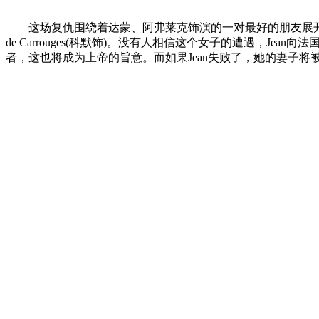
这场复仇围绕着达蒙、阿弗莱克饰演的一对最好的朋友展开。诺曼骑士Jean 
de Carrouges(科默饰)。没有人相信这个女子的遭遇，Jean
者，这也将成为上帝的旨意。而如果Jean失败了，她的妻子将被焚烧