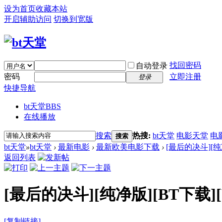
设为首页
收藏本站
开启辅助访问
切换到宽版
找回密码
自动登录
密码
立即注册
登录
快捷导航
bt天堂
BBS
在线播放
搜索
热搜:
bt天堂
电影天堂
电
搜索
bt天堂
»
bt天堂
›
最新电影
›
最新欧美电影下载
›
[最后的决斗][纯净版
返回列表
[最后的决斗][纯净版][BT下载][WE
[复制链接]